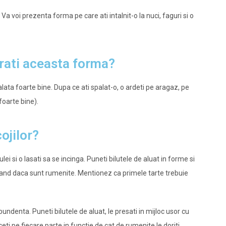
a voi prezenta forma pe care ati intalnit-o la nuci, faguri si o
ati aceasta forma?
lata foarte bine. Dupa ce ati spalat-o, o ardeti pe aragaz, pe
foarte bine).
ojilor?
lei si o lasati sa se incinga. Puneti bilutele de aluat in forme si
in cand daca sunt rumenite. Mentionez ca primele tarte trebuie
ndenta. Puneti bilutele de aluat, le presati in mijloc usor cu
eti pe fiecare parte in functie de cat de rumenite le doriti.