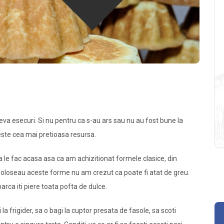
va esecuri. Si nu pentru ca s-au ars sau nu au fost bune la
 este cea mai pretioasa resursa.
sa le fac acasa asa ca am achizitionat formele clasice, din
 foloseau aceste forme nu am crezut ca poate fi atat de greu.
parca iti piere toata pofta de dulce.
 la frigider, sa o bagi la cuptor presata de fasole, sa scoti