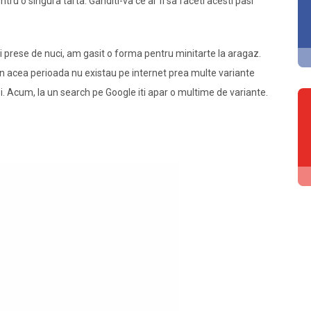
ntru o singura tarta. Ganditi-va ce ar fi sa faceti acesti pasi
 prese de nuci, am gasit o forma pentru minitarte la aragaz.
In acea perioada nu existau pe internet prea multe variante
i. Acum, la un search pe Google iti apar o multime de variante.