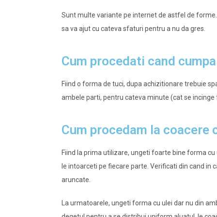
Sunt multe variante pe internet de astfel de forme. V
sa va ajut cu cateva sfaturi pentru a nu da gres.
Cum procedati cand cumpar
Fiind o forma de tuci, dupa achizitionare trebuie spa
ambele parti, pentru cateva minute (cat se incinge 
Cum procedam la coacere c
Fiind la prima utilizare, ungeti foarte bine forma cu u
le intoarceti pe fiecare parte. Verificati din cand 
aruncate.
La urmatoarele, ungeti forma cu ulei dar nu din ambu
degetul pentru a se distribui uniform aluatul, le coac