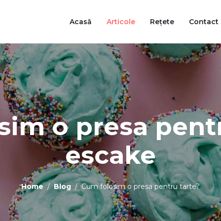
Acasă
Articole
Rețete
Contact
im o presa pentr
escake
Home
Blog
Cum folosim o presa pentru tarte?