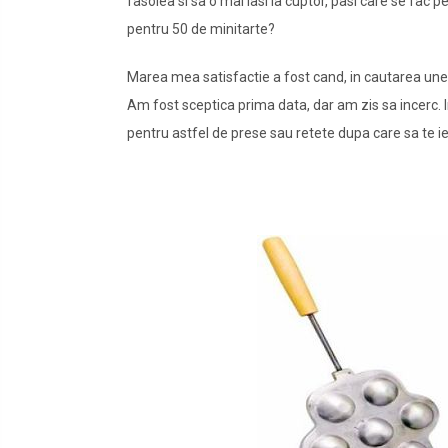
fasolea si sa o mai lasi la cuptor, pasi care se fac pe
pentru 50 de minitarte?
Marea mea satisfactie a fost cand, in cautarea unei
Am fost sceptica prima data, dar am zis sa incerc. 
pentru astfel de prese sau retete dupa care sa te ie